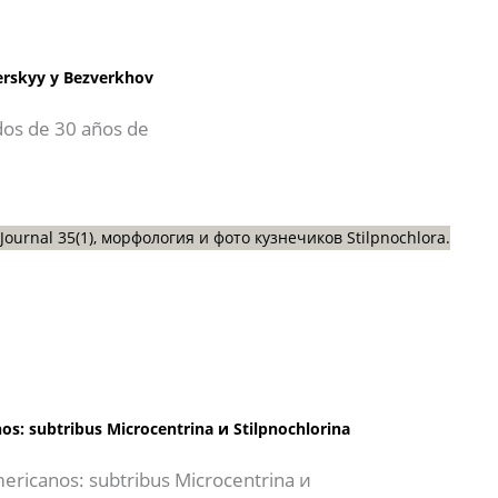
zerskyy y Bezverkhov
dos de 30 años de
os: subtribus Microcentrina и Stilpnochlorina
mericanos: subtribus Microcentrina и