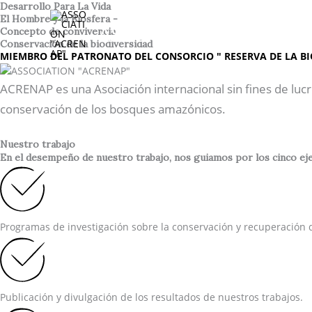
Ir
Desarrollo Para La Vida
El Hombre y la Biosfera -
al
ASSOCIATION "ACREN
Concepto de convivencia
contenido
Conservación de la biodiversidad
MIEMBRO DEL PATRONATO DEL CONSORCIO " RESERVA DE LA BI
ACRENAP es una Asociación internacional sin fines de lucr
conservación de los bosques amazónicos.
Nuestro trabajo
En el desempeño de nuestro trabajo, nos guiamos por los cinco ejes
Programas de investigación sobre la conservación y recuperación d
Publicación y divulgación de los resultados de nuestros trabajos.