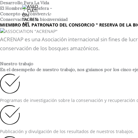
Ir
Desarrollo Para La Vida
El Hombre y la Biosfera -
al
ASSOCIATION "ACREN
Concepto de convivencia
contenido
Conservación de la biodiversidad
MIEMBRO DEL PATRONATO DEL CONSORCIO " RESERVA DE LA BI
ACRENAP es una Asociación internacional sin fines de lucr
conservación de los bosques amazónicos.
Nuestro trabajo
En el desempeño de nuestro trabajo, nos guiamos por los cinco ejes
Programas de investigación sobre la conservación y recuperación d
Publicación y divulgación de los resultados de nuestros trabajos.