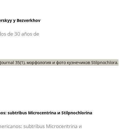
zerskyy y Bezverkhov
dos de 30 años de
os: subtribus Microcentrina и Stilpnochlorina
mericanos: subtribus Microcentrina и