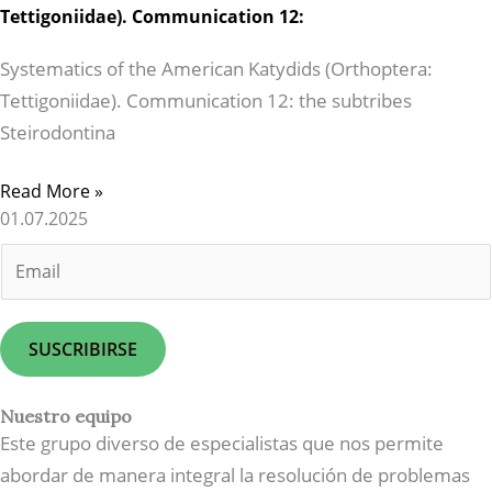
Tettigoniidae). Communication 12:
Systematics of the American Katydids (Orthoptera:
Tettigoniidae). Communication 12: the subtribes
Steirodontina
Read More »
01.07.2025
E
m
a
i
SUSCRIBIRSE
l
*
Nuestro equipo
Este grupo diverso de especialistas que nos permite
abordar de manera integral la resolución de problemas