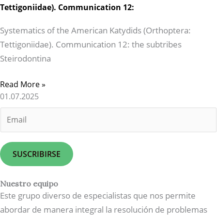
Tettigoniidae). Communication 12:
Systematics of the American Katydids (Orthoptera:
Tettigoniidae). Communication 12: the subtribes
Steirodontina
Read More »
01.07.2025
E
m
a
i
SUSCRIBIRSE
l
*
Nuestro equipo
Este grupo diverso de especialistas que nos permite
abordar de manera integral la resolución de problemas