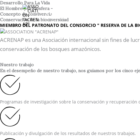
Ir
Desarrollo Para La Vida
El Hombre y la Biosfera -
al
ASSOCIATION "ACREN
Concepto de convivencia
contenido
Conservación de la biodiversidad
MIEMBRO DEL PATRONATO DEL CONSORCIO " RESERVA DE LA BI
ACRENAP es una Asociación internacional sin fines de lucr
conservación de los bosques amazónicos.
Nuestro trabajo
En el desempeño de nuestro trabajo, nos guiamos por los cinco ejes
Programas de investigación sobre la conservación y recuperación d
Publicación y divulgación de los resultados de nuestros trabajos.