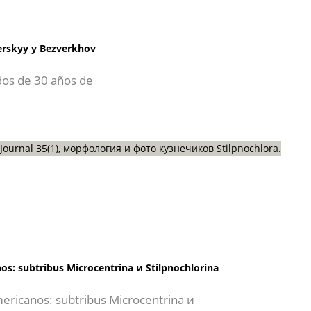
zerskyy y Bezverkhov
dos de 30 años de
os: subtribus Microcentrina и Stilpnochlorina
mericanos: subtribus Microcentrina и