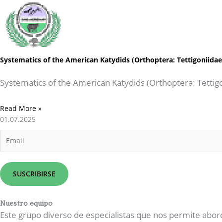
Systematics of the American Katydids (Orthoptera: Tettigoniida
Systematics of the American Katydids (Orthoptera: Tettig
Read More »
01.07.2025
E
m
a
i
SUSCRIBIRSE
l
*
Nuestro equipo
Este grupo diverso de especialistas que nos permite abor