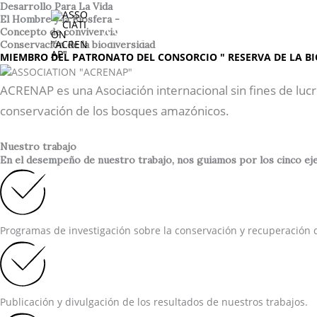
Ir
Desarrollo Para La Vida
El Hombre y la Biosfera -
al
ASSOCIATION "ACREN
Concepto de convivencia
contenido
Conservación de la biodiversidad
MIEMBRO DEL PATRONATO DEL CONSORCIO " RESERVA DE LA BI
ACRENAP es una Asociación internacional sin fines de lucr
conservación de los bosques amazónicos.
Nuestro trabajo
En el desempeño de nuestro trabajo, nos guiamos por los cinco ejes
Programas de investigación sobre la conservación y recuperación d
Publicación y divulgación de los resultados de nuestros trabajos.