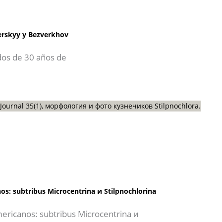
zerskyy y Bezverkhov
dos de 30 años de
os: subtribus Microcentrina и Stilpnochlorina
mericanos: subtribus Microcentrina и