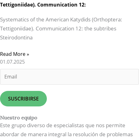
Tettigoniidae). Communication 12:
Systematics of the American Katydids (Orthoptera:
Tettigoniidae). Communication 12: the subtribes
Steirodontina
Read More »
01.07.2025
E
m
a
i
SUSCRIBIRSE
l
*
Nuestro equipo
Este grupo diverso de especialistas que nos permite
abordar de manera integral la resolución de problemas