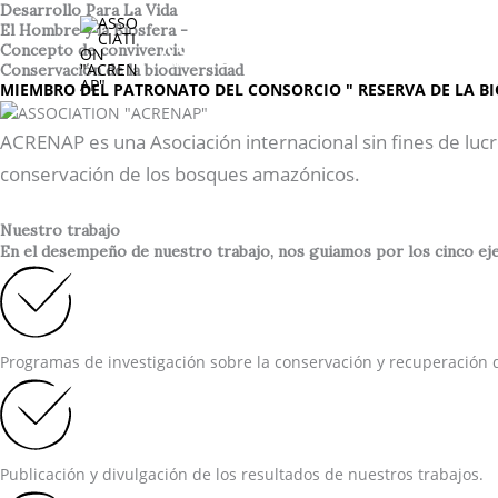
Ir
Desarrollo Para La Vida
El Hombre y la Biosfera -
al
ASSOCIATION "ACREN
Concepto de convivencia
contenido
Conservación de la biodiversidad
MIEMBRO DEL PATRONATO DEL CONSORCIO " RESERVA DE LA BI
ACRENAP es una Asociación internacional sin fines de lucr
conservación de los bosques amazónicos.
Nuestro trabajo
En el desempeño de nuestro trabajo, nos guiamos por los cinco ejes
Programas de investigación sobre la conservación y recuperación d
Publicación y divulgación de los resultados de nuestros trabajos.