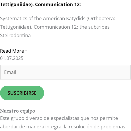
Tettigoniidae). Communication 12:
Systematics of the American Katydids (Orthoptera:
Tettigoniidae). Communication 12: the subtribes
Steirodontina
Read More »
01.07.2025
E
m
a
i
SUSCRIBIRSE
l
*
Nuestro equipo
Este grupo diverso de especialistas que nos permite
abordar de manera integral la resolución de problemas