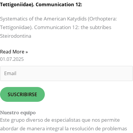
Tettigoniidae). Communication 12:
Systematics of the American Katydids (Orthoptera:
Tettigoniidae). Communication 12: the subtribes
Steirodontina
Read More »
01.07.2025
E
m
a
i
SUSCRIBIRSE
l
*
Nuestro equipo
Este grupo diverso de especialistas que nos permite
abordar de manera integral la resolución de problemas