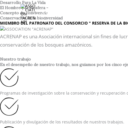
Ir
Desarrollo Para La Vida
El Hombre y la Biosfera -
al
ASSOCIATION "ACREN
Concepto de convivencia
contenido
Conservación de la biodiversidad
MIEMBRO DEL PATRONATO DEL CONSORCIO " RESERVA DE LA BI
ACRENAP es una Asociación internacional sin fines de lucr
conservación de los bosques amazónicos.
Nuestro trabajo
En el desempeño de nuestro trabajo, nos guiamos por los cinco ejes
Programas de investigación sobre la conservación y recuperación d
Publicación y divulgación de los resultados de nuestros trabajos.