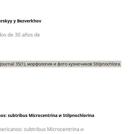
zerskyy y Bezverkhov
dos de 30 años de
os: subtribus Microcentrina и Stilpnochlorina
mericanos: subtribus Microcentrina и