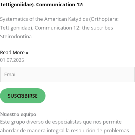
Tettigoniidae). Communication 12:
Systematics of the American Katydids (Orthoptera:
Tettigoniidae). Communication 12: the subtribes
Steirodontina
Read More »
01.07.2025
E
m
a
i
SUSCRIBIRSE
l
*
Nuestro equipo
Este grupo diverso de especialistas que nos permite
abordar de manera integral la resolución de problemas