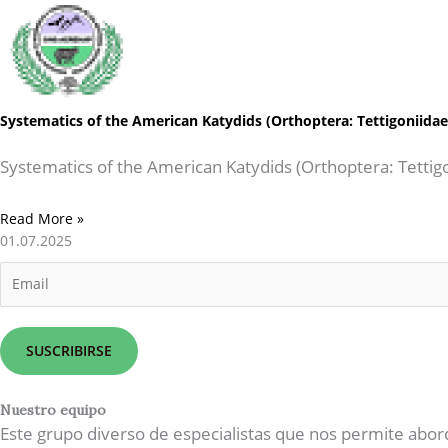
Systematics of the American Katydids (Orthoptera: Tettigoniida
Systematics of the American Katydids (Orthoptera: Tettig
Read More »
01.07.2025
E
m
a
i
SUSCRIBIRSE
l
*
Nuestro equipo
Este grupo diverso de especialistas que nos permite abor