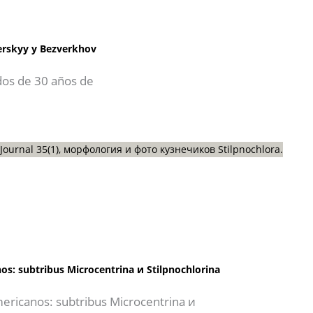
zerskyy y Bezverkhov
dos de 30 años de
os: subtribus Microcentrina и Stilpnochlorina
mericanos: subtribus Microcentrina и