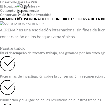
Ir
Desarrollo Para La Vida
El Hombre y la Biosfera -
al
ASSOCIATION "ACREN
Concepto de convivencia
contenido
Conservación de la biodiversidad
MIEMBRO DEL PATRONATO DEL CONSORCIO " RESERVA DE LA BI
ACRENAP es una Asociación internacional sin fines de lucr
conservación de los bosques amazónicos.
Nuestro trabajo
En el desempeño de nuestro trabajo, nos guiamos por los cinco ejes
Programas de investigación sobre la conservación y recuperación d
Publicación y divulgación de los resultados de nuestros trabajos.