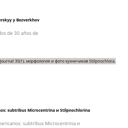
zerskyy y Bezverkhov
dos de 30 años de
os: subtribus Microcentrina и Stilpnochlorina
mericanos: subtribus Microcentrina и