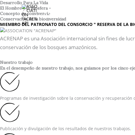
Ir
Desarrollo Para La Vida
El Hombre y la Biosfera -
al
ASSOCIATION "ACREN
Concepto de convivencia
contenido
Conservación de la biodiversidad
MIEMBRO DEL PATRONATO DEL CONSORCIO " RESERVA DE LA BI
ACRENAP es una Asociación internacional sin fines de lucr
conservación de los bosques amazónicos.
Nuestro trabajo
En el desempeño de nuestro trabajo, nos guiamos por los cinco ejes
Programas de investigación sobre la conservación y recuperación d
Publicación y divulgación de los resultados de nuestros trabajos.