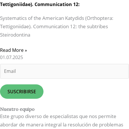
Tettigoniidae). Communication 12:
Systematics of the American Katydids (Orthoptera:
Tettigoniidae). Communication 12: the subtribes
Steirodontina
Read More »
01.07.2025
E
m
a
i
SUSCRIBIRSE
l
*
Nuestro equipo
Este grupo diverso de especialistas que nos permite
abordar de manera integral la resolución de problemas