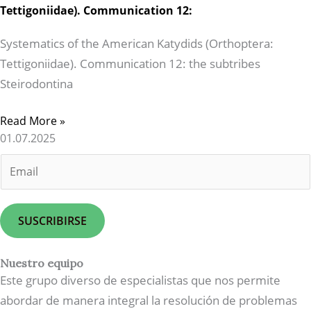
Tettigoniidae). Communication 12:
Systematics of the American Katydids (Orthoptera:
Tettigoniidae). Communication 12: the subtribes
Steirodontina
Read More »
01.07.2025
E
m
a
i
SUSCRIBIRSE
l
*
Nuestro equipo
Este grupo diverso de especialistas que nos permite
abordar de manera integral la resolución de problemas